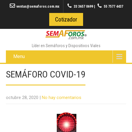
ventas@semaforos.com.mx
33 3657 0699
|
55 7577 4437
Cotizador
Líder en Semáforos y Dispositivos Viales
Menu
SEMÁFORO COVID-19
octubre 28, 2020
|
No hay comentarios