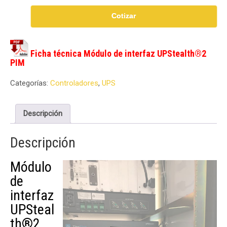
Cotizar
Ficha técnica Módulo de interfaz UPStealth®2
PIM
Categorías:
Controladores
,
UPS
Descripción
Descripción
Módulo
de
interfaz
UPSteal
th®2