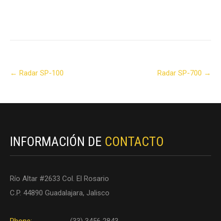
Post
←
Radar SP-100
Radar SP-700
→
navigation
INFORMACIÓN DE
CONTACTO
Río Altar #2633 Col. El Rosario
C.P. 44890 Guadalajara, Jalisco
Phone:
(33) 3456 2843