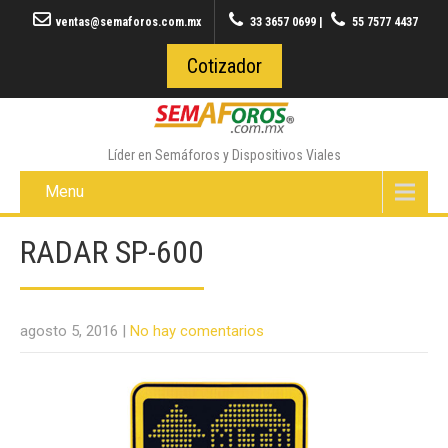
ventas@semaforos.com.mx
33 3657 0699
|
55 7577 4437
Cotizador
Líder en Semáforos y Dispositivos Viales
Menu
RADAR SP-600
agosto 5, 2016
|
No hay comentarios