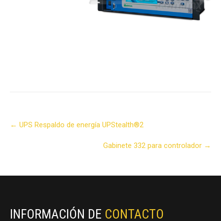
Post
←
UPS Respaldo de energía UPStealth®2
navigation
Gabinete 332 para controlador
→
INFORMACIÓN DE
CONTACTO