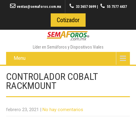
ventas@semaforos.com.mx
33 3657 0699
|
55 7577 4437
Cotizador
Líder en Semáforos y Dispositivos Viales
Menu
CONTROLADOR COBALT
RACKMOUNT
febrero 23, 2021
|
No hay comentarios