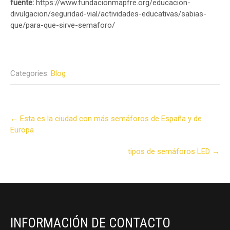
fuente:
https://www.fundacionmapfre.org/educacion-
divulgacion/seguridad-vial/actividades-educativas/sabias-
que/para-que-sirve-semaforo/
Categories:
Blog
Post
←
Esta es la ciudad con más semáforos de España y de
navigation
Europa
tipos de semáforos LED
→
INFORMACIÓN DE CONTACTO