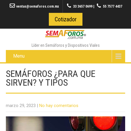
ventas@semaforos.com.mx
33 3657 0699
|
55 7577 4437
Cotizador
Líder en Semáforos y Dispositivos Viales
Menu
SEMÁFOROS ¿PARA QUE
SIRVEN? Y TIPOS
marzo 29, 2023
|
No hay comentarios