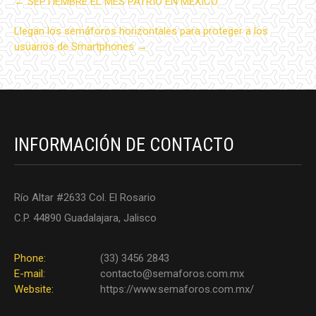
←
SEPTIEMBRE EL MES PATRIO EN MÉXICO
navigation
Llegan los semáforos horizontales para proteger a los
usuarios de Smartphones
→
INFORMACIÓN DE CONTACTO
Río Altar #2633 Col. El Rosario
C.P. 44890 Guadalajara, Jalisco
Phone:
(33) 3456 2843
E-mail:
contacto@semaforos.com.mx
Website:
https://www.semaforos.com.mx/