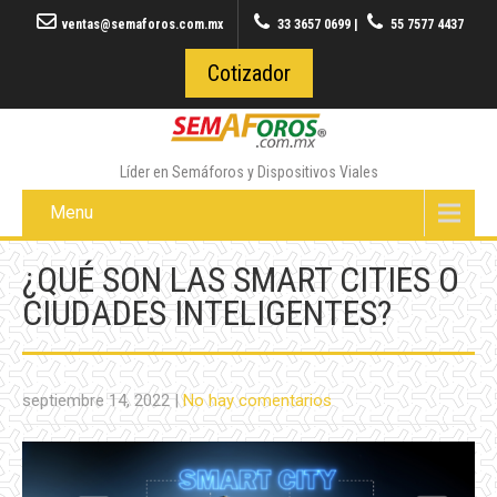
ventas@semaforos.com.mx
33 3657 0699
|
55 7577 4437
Cotizador
Líder en Semáforos y Dispositivos Viales
Menu
¿QUÉ SON LAS SMART CITIES O
CIUDADES INTELIGENTES?
septiembre 14, 2022
|
No hay comentarios