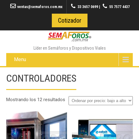
ventas@semaforos.com.mx
33 3657 0699
|
55 7577 4437
Cotizador
Líder en Semáforos y Dispositivos Viales
Menu
CONTROLADORES
Ordenado
Mostrando los 12 resultados
por
precio:
bajo
a
alto