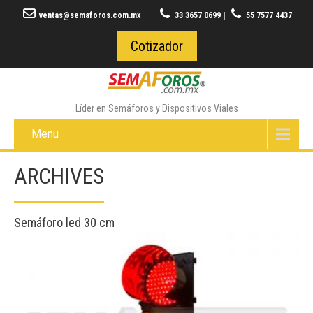
ventas@semaforos.com.mx
33 3657 0699
|
55 7577 4437
Cotizador
Líder en Semáforos y Dispositivos Viales
Menu
ARCHIVES
Semáforo led 30 cm